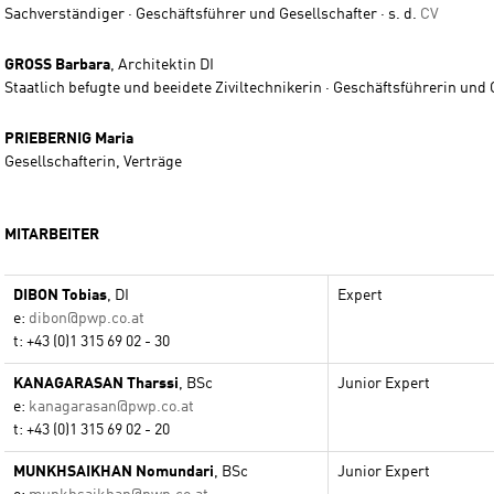
Sachverständiger · Geschäftsführer und Gesellschafter · s. d.
CV
GROSS
Barbara
,
Architektin DI
Staatlich befugte und beeidete Ziviltechnikerin ·
Geschäftsführerin und G
PRIEBERNIG
Maria
Gesellschafterin, Verträge
MITARBEITER
DIBON
Tobias
,
DI
Expert
e:
dibon@pwp.co.at
t:
+43 (0)1 315 69 02 - 30
KANAGARASAN
Tharssi
,
BSc
Junior Expert
e:
kanagarasan@pwp.co.at
t:
+43 (0)1 315 69 02 - 20
MUNKHSAIKHAN
Nomundari
,
BSc
Junior Expert