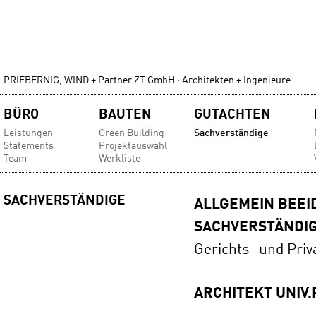
PRIEBERNIG, WIND + Partner ZT GmbH · Architekten + Ingenieure
Navigation
BÜRO
BAUTEN
GUTACHTEN
überspringen
Leistungen
Green Building
Sachverständige
Statements
Projektauswahl
Team
Werkliste
SACHVERSTÄNDIGE
ALLGEMEIN BEEID
SACHVERSTÄNDI
Gerichts- und Priva
ARCHITEKT UNIV.