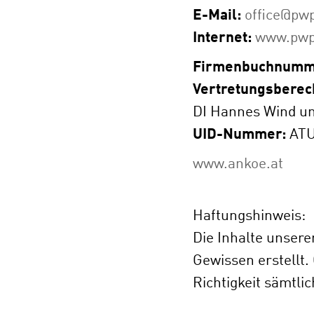
E-Mail:
office@pwp
Internet:
www.pwp
Firmenbuchnumm
Vertretungsberech
DI Hannes Wind un
UID-Nummer:
ATU
www.ankoe.at
Haftungshinweis:
Die Inhalte unser
Gewissen erstellt. 
Richtigkeit sämtl