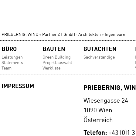
PRIEBERNIG, WIND + Partner ZT GmbH · Architekten + Ingenieure
Navigation
BÜRO
BAUTEN
GUTACHTEN
überspringen
Leistungen
Green Building
Sachverständige
Statements
Projektauswahl
Team
Werkliste
IMPRESSUM
PRIEBERNIG, WIND
Wiesengasse 24
1090 Wien
Österreich
Telefon:
+43 (0)1 3