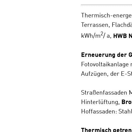
Thermisch-energet
Terrassen, Flachd
2
kWh/m
/ a,
HWB N
Erneuerung der 
Fotovoltaikanlage
Aufzügen, der E-St
Straßenfassaden M
Hinterlüftung,
Bro
Hoffassaden: Stahl
Thermisch getren